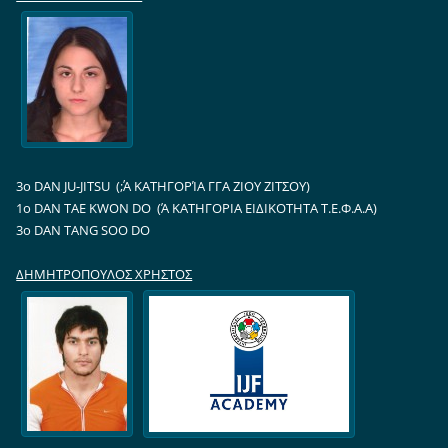
3ο DAN JU-JITSU (΄;A ΚΑΤΗΓΟΡΊΑ ΓΓΑ ΖΙΟΥ ΖΙΤΣΟΥ)
1o DAN TAE KWON DO (Ά ΚΑΤΗΓΟΡΙΑ ΕΙΔΙΚΟΤΗΤΑ Τ.Ε.Φ.Α.Α)
3o DAN TANG SOO DO
ΔΗΜΗΤΡΟΠΟΥΛΟΣ ΧΡΗΣΤΟΣ