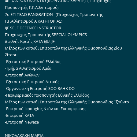
4o DAN SOO BAHK DO (ΚΟΡΕΑΤΙΚΟ ΚΑΡΑΤΕ) (
Πτυχιούχος
Προπονητής Γ.Γ.Αθλητισμού
)
7ο ΕΠΙΠΕΔΟ PANGRATION (
Πτυχιούχος Προπονητής
Γ.Γ.Αθλητισμού Α ΚΑΤΗΓΟΡΙΑΣ
)
IJF SELF DEFENCE INSTRUCTOR
Πτυχιούχος Προπονητής SPECIAL OLYMPICS
Διεθνής Κριτής ΚΑΤΑ EJU,IJF
Μέλος των κάτωθι Επιτροπών της Ελληνικής Ομοσπονδίας Ζίου
Ζίτσου
-Εξεταστική Επιτροπή Ελλάδος
-Τμήμα Αθλητισμού Αμέα
-Επιτροπή Αγώνων
-Εξεταστική Επιτροπή Αττικής
-Οργανωτική Επιτροπή SOO BAHK DO
-Περιφερειακός προπονητής Εθνικής Ελλάδος
Μέλος των κάτωθι Επιτροπών της Ελληνικής Ομοσπονδίας Τζούντο
-Επιτροπή Ιεραρχίας Ντάν και Επιμόρφωσης
-Επιτροπή ΚΑΤΑ
-Επιτροπή Newaza
ΝΙΚΟΛΑΚΆΚΗ ΜΑΡΊΑ