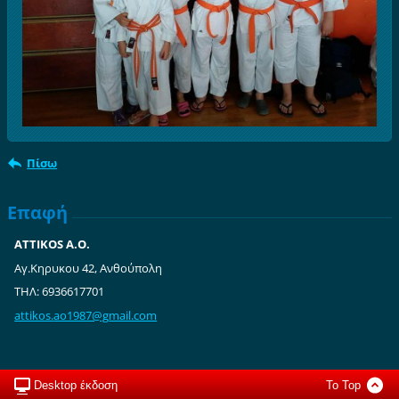
Πίσω
Επαφή
ATTIKOS A.O.
Aγ.Κηρυκου 42, Ανθούπολη
ΤΗΛ: 6936617701
attikos.
ao1987@g
mail.com
Desktop έκδοση
To Top