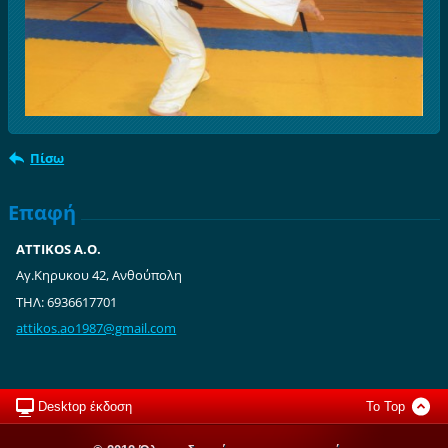
Πίσω
Επαφή
ATTIKOS A.O.
Aγ.Κηρυκου 42, Ανθούπολη
ΤΗΛ: 6936617701
attikos.
ao1987@g
mail.com
Desktop έκδοση
To Top